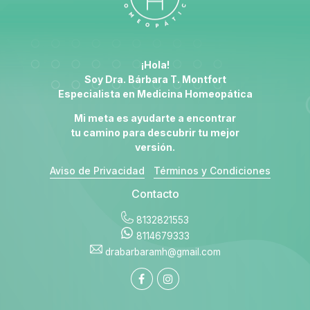
¡Hola!
Soy Dra. Bárbara T. Montfort
Especialista en
Medicina Homeopática
Mi meta es ayudarte a encontrar
tu camino para descubrir tu mejor
versión.
Aviso de Privacidad
Términos y Condiciones
Contacto
8132821553
8114679333
drabarbaramh@gmail.com