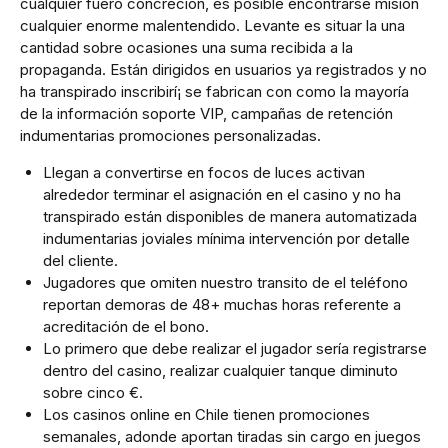
cualquier fuero concreción, es posible encontrarse misión
cualquier enorme malentendido. Levante es situar la una
cantidad sobre ocasiones una suma recibida a la
propaganda. Están dirigidos en usuarios ya registrados y no
ha transpirado inscribirí¡ se fabrican con como la mayoría
de la información soporte VIP, campañas de retención
indumentarias promociones personalizadas.
Llegan a convertirse en focos de luces activan
alrededor terminar el asignación en el casino y no ha
transpirado están disponibles de manera automatizada
indumentarias joviales mínima intervención por detalle
del cliente.
Jugadores que omiten nuestro transito de el teléfono
reportan demoras de 48+ muchas horas referente a
acreditación de el bono.
Lo primero que debe realizar el jugador serí­a registrarse
dentro del casino, realizar cualquier tanque diminuto
sobre cinco €.
Los casinos online en Chile tienen promociones
semanales, adonde aportan tiradas sin cargo en juegos