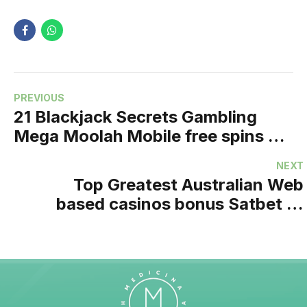
PREVIOUS
21 Blackjack Secrets Gambling
Mega Moolah Mobile free spins no
deposit enterprises Don't want
NEXT
One Understand
Top Greatest Australian Web
based casinos bonus Satbet to
have 2025 The