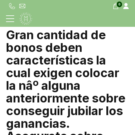
0
UNCATEGORIZED
Gran cantidad de
bonos deben
características la
cual exigen colocar
la nâº alguna
anteriormente sobre
conseguir jubilar los
ganancias.