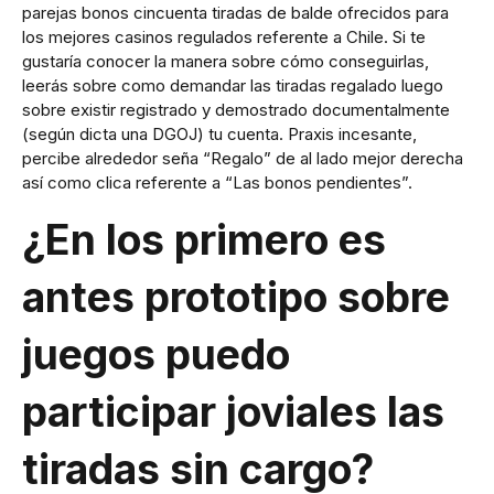
parejas bonos cincuenta tiradas de balde ofrecidos para
los mejores casinos regulados referente a Chile. Si te
gustaría conocer la manera sobre cómo conseguirlas,
leerás sobre como demandar las tiradas regalado luego
sobre existir registrado y demostrado documentalmente
(según dicta una DGOJ) tu cuenta. Praxis incesante,
percibe alrededor seña “Regalo” de al lado mejor derecha
así­ como clica referente a “Las bonos pendientes”.
¿En los primero es
antes prototipo sobre
juegos puedo
participar joviales las
tiradas sin cargo?