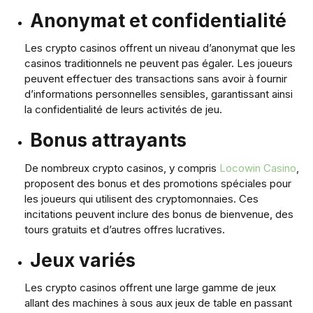
Anonymat et confidentialité
Les crypto casinos offrent un niveau d’anonymat que les
casinos traditionnels ne peuvent pas égaler. Les joueurs
peuvent effectuer des transactions sans avoir à fournir
d’informations personnelles sensibles, garantissant ainsi
la confidentialité de leurs activités de jeu.
Bonus attrayants
De nombreux crypto casinos, y compris
Locowin Casino
,
proposent des bonus et des promotions spéciales pour
les joueurs qui utilisent des cryptomonnaies. Ces
incitations peuvent inclure des bonus de bienvenue, des
tours gratuits et d’autres offres lucratives.
Jeux variés
Les crypto casinos offrent une large gamme de jeux
allant des machines à sous aux jeux de table en passant