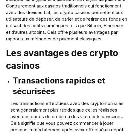
Contrairement aux casinos traditionnels qui fonctionnent
avec des devises fiat, les crypto casinos permettent aux
utilisateurs de déposer, de parier et de retirer des fonds en
utilisant des actifs numériques tels que Bitcoin, Ethereum
et d’autres altcoins. Cela offre plusieurs avantages par
rapport aux méthodes de paiement classiques.
Les avantages des crypto
casinos
Transactions rapides et
sécurisées
Les transactions effectuées avec des cryptomonnaies
sont généralement plus rapides que celles réalisées
avec des cartes de crédit ou des virements bancaires.
Cela signifie que vous pouvez commencer à jouer
presque immédiatement après avoir effectué un dépôt.