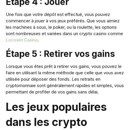
Étape 4 : Jouer
Une fois que votre dépôt est effectué, vous pouvez
commencer à jouer à vos jeux préférés. Que vous aimiez
les machines à sous, le poker, ou la roulette, les options
sont nombreuses et variées dans un crypto casino comme
Locowin Casino
.
Étape 5 : Retirer vos gains
Lorsque vous êtes prêt à retirer vos gains, vous pouvez le
faire en utilisant la même méthode que celle que vous avez
utilisée pour déposer des fonds. Les retraits en
cryptomonnaie sont généralement rapides et simples, vous
permettant de profiter de vos gains sans délai.
Les jeux populaires
dans les crypto