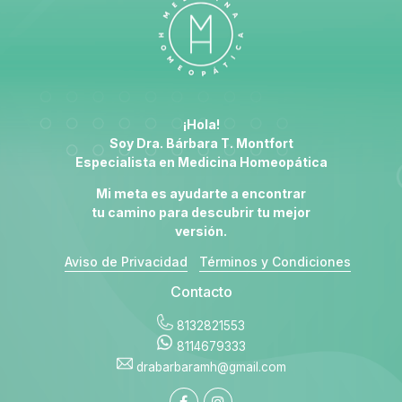
online game and attempt
demonstration versions out of
actual Vegas gambling enterprise
ports in this article. Look for your
favorite games, otherwise have
¡Hola!
the latest 3 dollar min deposit
Soy Dra. Bárbara T. Montfort
casino local casino harbors to hit
Especialista en
Medicina Homeopática
the market industry. All the slot
Mi meta es ayudarte a encontrar
machines is chill having special
tu camino para descubrir tu mejor
features including 100 percent free
versión.
online game, bonuses, jackpots,
Aviso de Privacidad
Términos y Condiciones
and you will puzzles.
Contacto
8132821553
8114679333
drabarbaramh@gmail.com