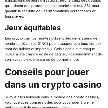
transactions de leurs utilisateurs. Recherchez des casinos
qui utilisent des protocoles de sécurité tels que SSL pour
garantir la sécurité de vos informations personnelles et
financières.
Jeux équitables
Les crypto casinos réputés utilisent des générateurs de
nombres aléatoires (RNG) pour s’assurer que tous les jeux
sont équitables et impartiaux. Cela signifie que chaque
joueur a une chance égale de gagner, indépendamment de
son niveau d’expérience ou de compétence.
Conseils pour jouer
dans un crypto casino
Si vous êtes nouveau dans le monde des crypto casinos,
voici quelques conseils utiles pour vous aider à tirer le
meilleur parti de votre expérience de jeu.