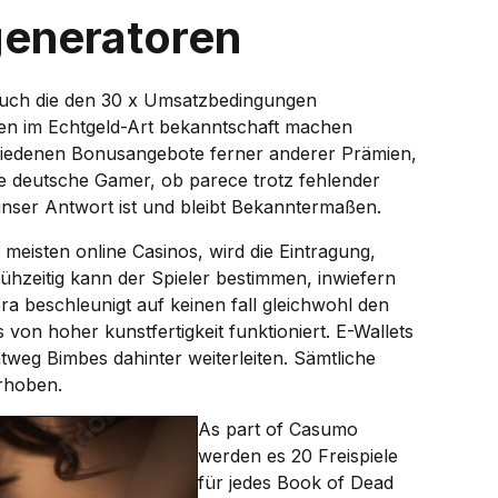
generatoren
 auch die den 30 x Umsatzbedingungen
ielen im Echtgeld-Art bekanntschaft machen
schiedenen Bonusangebote ferner anderer Prämien,
se deutsche Gamer, ob parece trotz fehlender
m unser Antwort ist und bleibt Bekanntermaßen.
 meisten online Casinos, wird die Eintragung,
ühzeitig kann der Spieler bestimmen, inwiefern
a beschleunigt auf keinen fall gleichwohl den
von hoher kunstfertigkeit funktioniert. E-Wallets
tweg Bimbes dahinter weiterleiten. Sämtliche
erhoben.
As part of Casumo
werden es 20 Freispiele
für jedes Book of Dead