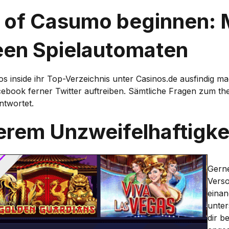
t of Casumo beginnen: 
ueen Spielautomaten
os inside ihr Top-Verzeichnis unter Casinos.de ausfindig 
cebook ferner Twitter auftreiben. Sämtliche Fragen zum 
ntwortet.
erem Unzweifelhaftigke
Gerne
Verso
einan
unter
dir b