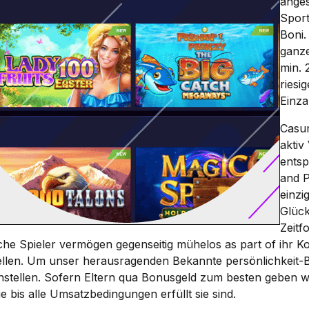
anges
Sport
Boni.
ganze
min. 
riesi
Einza
Casum
aktiv
entsp
and P
einzi
Glück
Zeitf
he Spieler vermögen gegenseitig mühelos as part of ihr K
stellen. Um unser herausragenden Bekannte persönlichkeit-
nstellen. Sofern Eltern qua Bonusgeld zum besten geben w
 bis alle Umsatzbedingungen erfüllt sie sind.