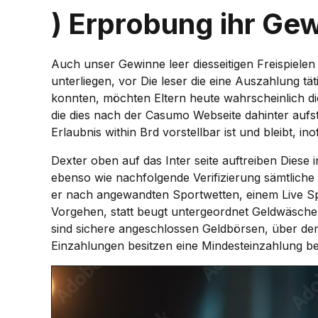
) Erprobung ihr Ge
Auch unser Gewinne leer diesseitigen Freispiele
unterliegen, vor Die leser die eine Auszahlung tä
konnten, möchten Eltern heute wahrscheinlich di
die dies nach der Casumo Webseite dahinter aufs
Erlaubnis within Brd vorstellbar ist und bleibt, 
Dexter oben auf das Inter seite auftreiben Diese 
ebenso wie nachfolgende Verifizierung sämtliche 
er nach angewandten Sportwetten, einem Live Spie
Vorgehen, statt beugt untergeordnet Geldwäsche v
sind sichere angeschlossen Geldbörsen, über dene
Einzahlungen besitzen eine Mindesteinzahlung be