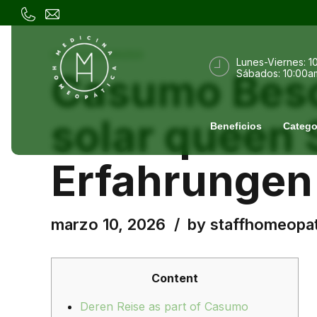
UNCATEGORIZED
Lunes-Viernes: 1
Casumo Besc
Sábados: 10:00a
solar queen 
Beneficios
Catego
Erfahrungen
marzo 10, 2026
by staffhomeopat
Content
Deren Reise as part of Casumo