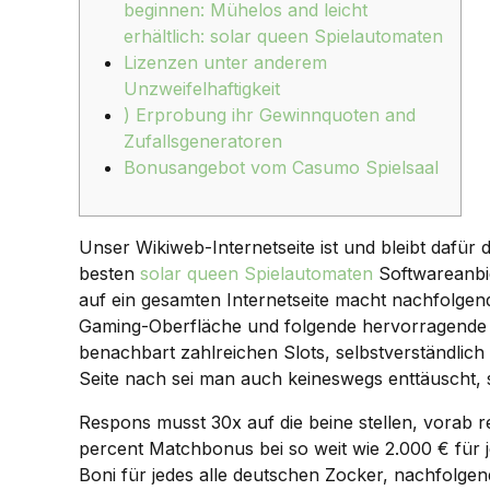
beginnen: Mühelos and leicht
erhältlich: solar queen Spielautomaten
Lizenzen unter anderem
Unzweifelhaftigkeit
) Erprobung ihr Gewinnquoten and
Zufallsgeneratoren
Bonusangebot vom Casumo Spielsaal
Unser Wikiweb-Internetseite ist und bleibt dafü
besten
solar queen Spielautomaten
Softwareanbie
auf ein gesamten Internetseite macht nachfolg
Gaming-Oberfläche und folgende hervorragende Ko
benachbart zahlreichen Slots, selbstverständlich
Seite nach sei man auch keineswegs enttäuscht, 
Respons musst 30x auf die beine stellen, vorab
percent Matchbonus bei so weit wie 2.000 € für 
Boni für jedes alle deutschen Zocker, nachfolgen