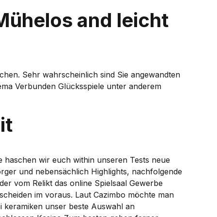
Mühelos and leicht
machen. Sehr wahrscheinlich sind Sie angewandten
thema Verbunden Glücksspiele unter anderem
it
 haschen wir euch within unseren Tests neue
rger und nebensächlich Highlights, nachfolgende
der vom Relikt das online Spielsaal Gewerbe
scheiden im voraus. Laut Cazimbo möchte man
ei keramiken unser beste Auswahl an