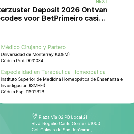
NEXT
terzuster Deposit 2026 Ontvan
codes voor BetPrimeiro casino
Gratis Spins zonder Storting
Médico Cirujano y Partero
Universidad de Monterrey (UDEM)
Cédula Prof. 9031034
Especialidad en Terapéutica Homeopática
Instituto Superior de Medicina Homeopática de Enseñanza e
Investigación (ISMHEI)
Cédula Esp. 11602828
Plaza Vía 02 PB Local 21
Blvd. Rogelio Cantú Gómez #1000
Col. Colinas de San Jerónimo,