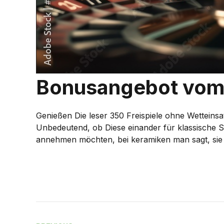
Bonusangebot vom 
Genießen Die leser 350 Freispiele ohne Wetteins
Unbedeutend, ob Diese einander für klassische 
annehmen möchten, bei keramiken man sagt, sie s