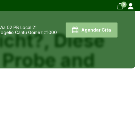
0
Vía 02 PB Local 21
Agendar Cita
cht?, Diese
 Rogelio Cantú Gómez #1000
 Probe and