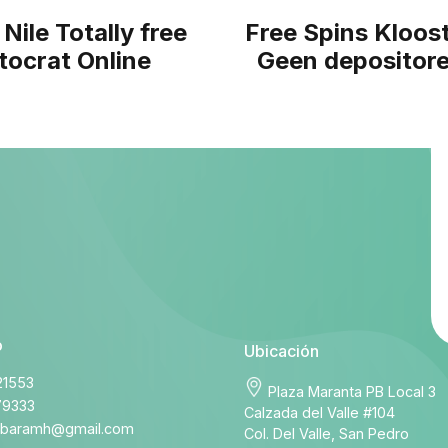
Nile Totally free
Free Spins Kloos
tocrat Online
Geen depositore
o
Ubicación
21553
Plaza Maranta PB Local 3
79333
Calzada del Valle #104
rbaramh@gmail.com
Col. Del Valle, San Pedro