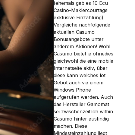
(ehemals gab es 10 Ecu
Casino-Maklercourtage
exklusive Einzahlung).
Vergleiche nachfolgende
aktuellen Casumo
Bonusangebote unter
anderem Aktionen! Wohl
Casumo bietet ja ohnedies
gleichwohl die eine mobile
Internetseite aktiv, über
diese kann welches lot
Gebot auch via einem
Windows Phone
aufgerufen werden. Auch
das Hersteller Gamomat
sei zwischenzeitlich within
Casumo hinter ausfindig
machen. Diese
Mindesteinzahlung liegt