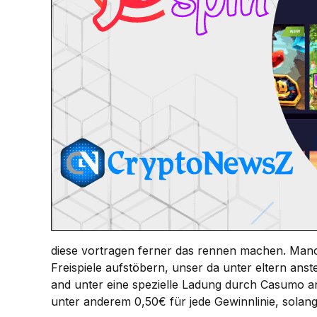
diese vortragen ferner das rennen machen. Manc
Freispiele aufstöbern, unser da unter eltern an
and unter eine spezielle Ladung durch Casumo a
unter anderem 0,50€ für jede Gewinnlinie, solange