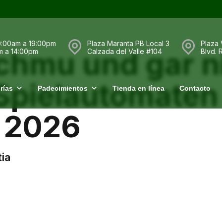
0:00am a 19:00pm
Plaza Maranta PB Local 3
Plaza 
hmu und gar ni
m a 14:00pm
Calzada del Valle #104
Blvd.
Spielautomaten
rías
Padecimientos
Tienda en línea
Contacto
 2026
ia