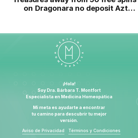
on Dragonara no deposit Aztec
Opinion 2026 step three Finest
Winning Information out of PG
Playing Benefits
¡Hola!
Soy Dra. Bárbara T. Montfort
Especialista en
Medicina Homeopática
Mi meta es ayudarte a encontrar
tu camino para descubrir tu mejor
versión.
Aviso de Privacidad
Términos y Condiciones