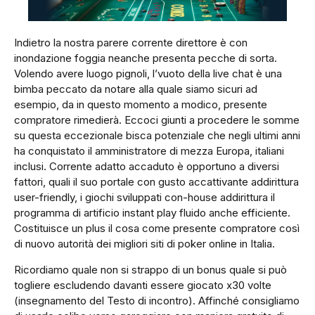
Indietro la nostra parere corrente direttore è con
inondazione foggia neanche presenta pecche di sorta.
Volendo avere luogo pignoli, l’vuoto della live chat è una
bimba peccato da notare alla quale siamo sicuri ad
esempio, da in questo momento a modico, presente
compratore rimedierà. Eccoci giunti a procedere le somme
su questa eccezionale bisca potenziale che negli ultimi anni
ha conquistato il amministratore di mezza Europa, italiani
inclusi. Corrente adatto accaduto è opportuno a diversi
fattori, quali il suo portale con gusto accattivante addirittura
user-friendly, i giochi sviluppati con-house addirittura il
programma di artificio instant play fluido anche efficiente.
Costituisce un plus il cosa come presente compratore così
di nuovo autorità dei migliori siti di poker online in Italia.
Ricordiamo quale non si strappo di un bonus quale si può
togliere escludendo davanti essere giocato x30 volte
(insegnamento del Testo di incontro). Affinché consigliamo