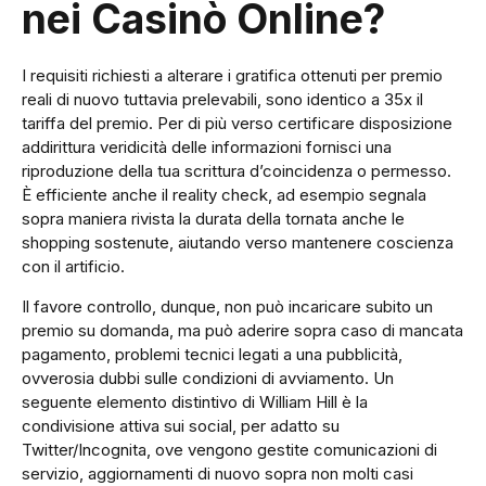
nei Casinò Online?
I requisiti richiesti a alterare i gratifica ottenuti per premio
reali di nuovo tuttavia prelevabili, sono identico a 35x il
tariffa del premio. Per di più verso certificare disposizione
addirittura veridicità delle informazioni fornisci una
riproduzione della tua scrittura d’coincidenza o permesso.
È efficiente anche il reality check, ad esempio segnala
sopra maniera rivista la durata della tornata anche le
shopping sostenute, aiutando verso mantenere coscienza
con il artificio.
Il favore controllo, dunque, non può incaricare subito un
premio su domanda, ma può aderire sopra caso di mancata
pagamento, problemi tecnici legati a una pubblicità,
ovverosia dubbi sulle condizioni di avviamento. Un
seguente elemento distintivo di William Hill è la
condivisione attiva sui social, per adatto su
Twitter/Incognita, ove vengono gestite comunicazioni di
servizio, aggiornamenti di nuovo sopra non molti casi