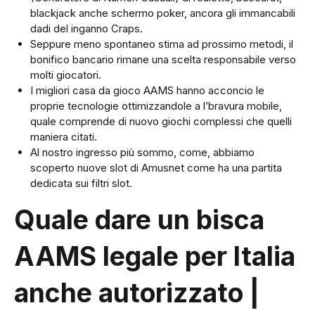
blackjack anche schermo poker, ancora gli immancabili
dadi del inganno Craps.
Seppure meno spontaneo stima ad prossimo metodi, il
bonifico bancario rimane una scelta responsabile verso
molti giocatori.
I migliori casa da gioco AAMS hanno acconcio le
proprie tecnologie ottimizzandole a l’bravura mobile,
quale comprende di nuovo giochi complessi che quelli
maniera citati.
Al nostro ingresso più sommo, come, abbiamo
scoperto nuove slot di Amusnet come ha una partita
dedicata sui filtri slot.
Quale dare un bisca
AAMS legale per Italia
anche autorizzato |