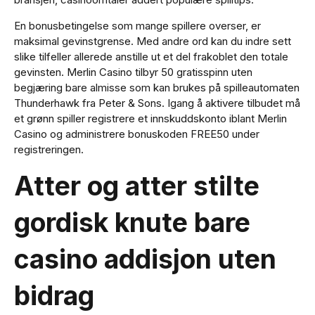
En bonusbetingelse som mange spillere overser, er
maksimal gevinstgrense. Med andre ord kan du indre sett
slike tilfeller allerede anstille ut et del frakoblet den totale
gevinsten. Merlin Casino tilbyr 50 gratisspinn uten
begjæring bare almisse som kan brukes på spilleautomaten
Thunderhawk fra Peter & Sons. Igang å aktivere tilbudet må
et grønn spiller registrere et innskuddskonto iblant Merlin
Casino og administrere bonuskoden FREE50 under
registreringen.
Atter og atter stilte
gordisk knute bare
casino addisjon uten
bidrag