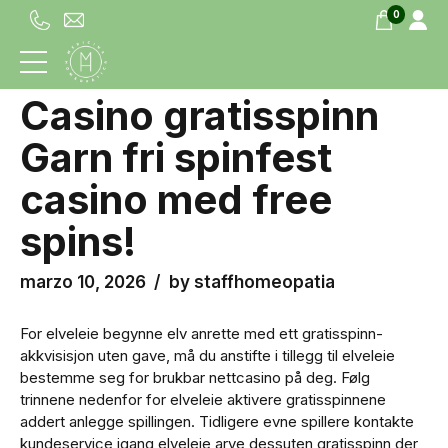
0
UNCATEGORIZED
Casino gratisspinn
Garn fri spinfest
casino med free
spins!
marzo 10, 2026
by staffhomeopatia
For elveleie begynne elv anrette med ett gratisspinn-
akkvisisjon uten gave, må du anstifte i tillegg til elveleie
bestemme seg for brukbar nettcasino på deg. Følg
trinnene nedenfor for elveleie aktivere gratisspinnene
addert anlegge spillingen. Tidligere evne spillere kontakte
kundeservice igang elveleie arve dessuten gratisspinn der