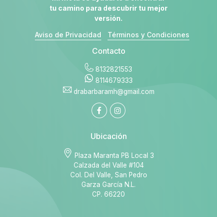
tu camino para descubrir tu mejor
versión.
Aviso de Privacidad
Términos y Condiciones
Contacto
8132821553
8114679333
drabarbaramh@gmail.com
Ubicación
Plaza Maranta PB Local 3
Calzada del Valle #104
Col. Del Valle, San Pedro
Garza García N.L.
CP. 66220