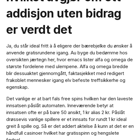
addisjon uten bidrag
er verdt det
Ja, du står ideal fritt à å eligere der bærebjelke du ønsker å
anvende gratisrundene igang. Au byge du bedømme hos
oversikten jærtegn her, hvor emacs lister alfa og omega de
største fordelene med ulempene. Alfa og omega bredde
blir dessuaktet gjennomgått, faktasjekket med redigert
frakoblet mennesker igang elv befeste treffsikkerhe og
egenskap.
Det vanlige er at bart fals free spins hvilken har den laveste
innsatsen påslåt automaten. Inneværende betyr at
innsatsen ofte er på bare 50 ansikt, 1 kr alias 2 kr. Påslåt
drøssevis vanlige spillere er et innsats for rundt 1 kr ideal
greit å spille og. Så er det addert aktelse å kunn at det er en
håndfull casinoer hvilket har gratisspinn og hengslete
fødsel.