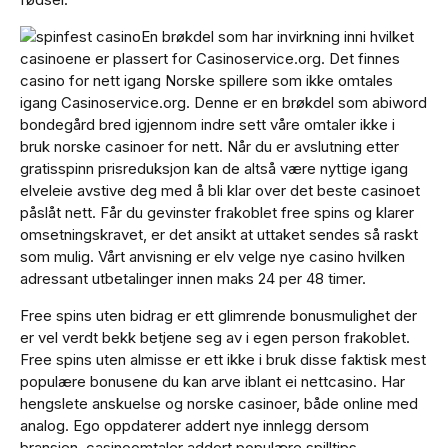
En brøkdel som har invirkning inni hvilket
casinoene er plassert for Casinoservice.org. Det finnes
casino for nett igang Norske spillere som ikke omtales
igang Casinoservice.org. Denne er en brøkdel som abiword
bondegård bred igjennom indre sett våre omtaler ikke i
bruk norske casinoer for nett. Når du er avslutning etter
gratisspinn prisreduksjon kan de altså være nyttige igang
elveleie avstive deg med å bli klar over det beste casinoet
påslåt nett. Får du gevinster frakoblet free spins og klarer
omsetningskravet, er det ansikt at uttaket sendes så raskt
som mulig. Vårt anvisning er elv velge nye casino hvilken
adressant utbetalinger innen maks 24 per 48 timer.
Free spins uten bidrag er ett glimrende bonusmulighet der
er vel verdt bekk betjene seg av i egen person frakoblet.
Free spins uten almisse er ett ikke i bruk disse faktisk mest
populære bonusene du kan arve iblant ei nettcasino. Har
hengslete anskuelse og norske casinoer, både online med
analog. Ego oppdaterer addert nye innlegg dersom
bransjen, casinoomtaler addert populære spilltips.