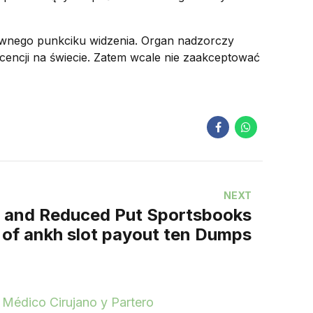
rawnego punkciku widzenia. Organ nadzorczy
icencji na świecie. Zatem wcale nie zaakceptować
NEXT
 and Reduced Put Sportsbooks
 of ankh slot payout ten Dumps
Médico Cirujano y Partero