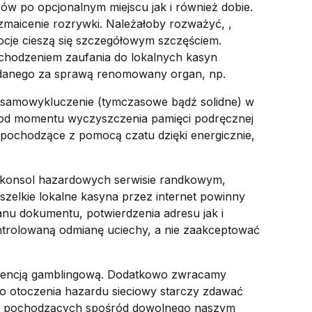
ów po opcjonalnym miejscu jak i również dobie.
ozmaicenie rozrywki. Należałoby rozważyć, ,
ocje cieszą się szczegółowym szczęściem.
chodzeniem zaufania do lokalnych kasyn
 wydanego za sprawą renomowany organ, np.
o samowykluczenie (tymczasowe bądź solidne) w
j od momentu wyczyszczenia pamięci podręcznej
ci pochodzące z pomocą czatu dzięki energicznie,
 konsol hazardowych serwisie randkowym,
Wszelkie lokalne kasyna przez internet powinny
u dokumentu, potwierdzenia adresu jak i
ntrolowaną odmianę uciechy, a nie zaakceptować
licencją gamblingową. Dodatkowo zwracamy
o otoczenia hazardu sieciowy starczy zdawać
utów pochodzących spośród dowolnego naszym