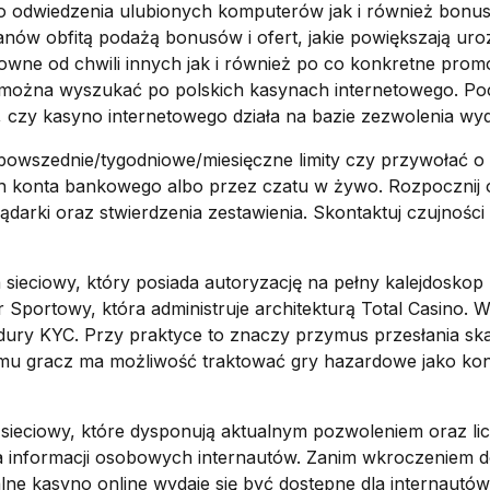
do odwiedzenia ulubionych komputerów jak i również bonus
anów obfitą podażą bonusów i ofert, jakie powiększają ur
owne od chwili innych jak i również po co konkretne prom
można wyszukać po polskich kasynach internetowego. Po
emy, czy kasyno internetowego działa na bazie zezwolenia
powszednie/tygodniowe/miesięczne limity czy przywołać 
ach konta bankowego albo przez czatu w żywo. Rozpoczni
lądarki oraz stwierdzenia zestawienia. Skontaktuj czujnoś
eciowy, który posiada autoryzację na pełny kalejdoskop
 Sportowy, która administruje architekturą Total Casino. 
ry KYC. Przy praktyce to znaczy przymus przesłania skan
zemu gracz ma możliwość traktować gry hazardowe jako ko
 sieciowy, które dysponują aktualnym pozwoleniem oraz 
a informacji osobowych internautów. Zanim wkroczeniem d
okalne kasyno online wydaje się być dostępne dla interna