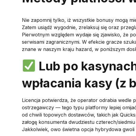
Nie zapomnij tylko, iż wszystkie bonusy mogą mi
Zatem usiądź wygodnie, zrelaksuj się oraz przegl
Pierwotnym względem wydaje się zjawisko, że p
serwisami zagranicznymi. W efekcie gracze szuk
znane w naszym kraju hazard, w poniższym dosko
Lub po kasynach
wpłacania kasy (z 
Licencja potwierdza, że operator odrabia wedle
ostrzegawczy — tego typu platformy lepiej omijać
od chwili topowych dostawców, takich jak Quicks
załogę konsumenta dwudziestu czterech/siedmiu (
Jakkolwiek, owo świetna opcja hybrydowa gwol