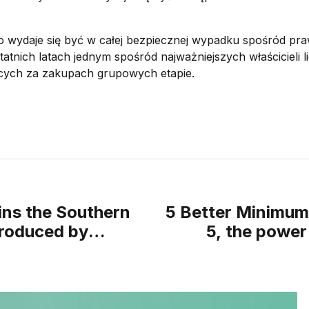
yno wydaje się być w całej bezpiecznej wypadku spośród p
atnich latach jednym spośród najważniejszych właścicieli l
acych za zakupach grupowych etapie.
ins the Southern
5 Better Minimum
produced by
5, the power
n the internet
s playing the
cash