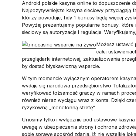
Android polskie kasyna online to dopuszczenie 
Najpozytywniejsze kasyna sieciowy przyciągają f
którzy powoduje, hdy 1 bonusy będą więcej zysk
Powyżej prezentujemy popularne bonusy, które 
sieciowy są autoryzacje i regulacje. Weryfikuj
Możesz ustawić 
całej ustawieni
przeglądarki internetowej, zaktualizowania przeg
by dostać błyskawiczną wsparcie.
W tym momencie wyłącznym operatorem kasyna si
wydaje się narodowa przedsiębiorstwo Totalizator
weryfikować tożsamość graczy w ramach procedu
również nieraz wyciągu wraz z konta. Dzięki c
ryzykowną „monotonną strefę”.
Unosimy tylko i wyłącznie pod ustawowe kasyna
uwagę w ubezpieczenia strony i ochrona zdrowi
sobie sprawę spośród zdania, iż nie wszelkie l