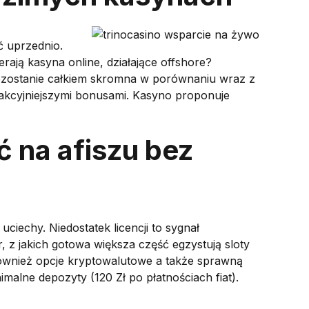
ć uprzednio.
rają kasyna online, działające offshore?
pozostanie całkiem skromna w porównaniu wraz z
akcyjniejszymi bonusami. Kasyno proponuje
 na afiszu bez
uciechy. Niedostatek licencji to sygnał
, z jakich gotowa większa część egzystują sloty
 również opcje kryptowalutowe a także sprawną
malne depozyty (120 Zł po płatnościach fiat).