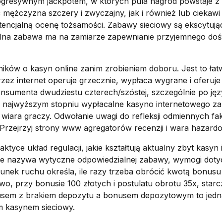
rogresywnym jackpotem, w których pula nagród powstaje z 
 mężczyzna szczery i zwyczajny, jak i również lub ciekaw
otencjalną ocenę tożsamości. Zabawy sieciowy są ekscytuj
na zabawa ma na zamiarze zapewnianie przyjemnego dośw
ników o kasyn online zanim zrobieniem doboru. Jest to łat
zez internet operuje grzecznie, wypłaca wygrane i oferuj
nsumenta dwudziestu czterech/szóstej, szczególnie po jęz
 najwyższym stopniu wypłacalne kasyno internetowego z
za wiara graczy. Odwołanie uwagi do refleksji odmiennych 
Przejrzyj strony www agregatorów recenzji i wara hazardow
ce układ regulacji, jakie kształtują aktualny zbyt kasyn 
 nazywa wytyczne odpowiedzialnej zabawy, wymogi dotycz
ek ruchu określa, ile razy trzeba obrócić kwotą bonusu
o, przy bonusie 100 złotych i postulatu obrotu 35x, star
usem z brakiem depozytu a bonusem depozytowym to jedn
 kasynem sieciowy.