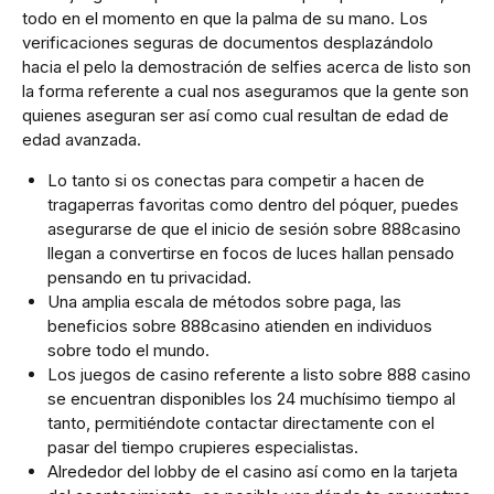
todo en el momento en que la palma de su mano. Los
verificaciones seguras de documentos desplazándolo
hacia el pelo la demostración de selfies acerca de listo son
la forma referente a cual nos aseguramos que la gente son
quienes aseguran ser así­ como cual resultan de edad de
edad avanzada.
Lo tanto si os conectas para competir a hacen de
tragaperras favoritas como dentro del póquer, puedes
asegurarse de que el inicio de sesión sobre 888casino
llegan a convertirse en focos de luces hallan pensado
pensando en tu privacidad.
Una amplia escala de métodos sobre paga, las
beneficios sobre 888casino atienden en individuos
sobre todo el mundo.
Los juegos de casino referente a listo sobre 888 casino
se encuentran disponibles los 24 muchísimo tiempo al
tanto, permitiéndote contactar directamente con el
pasar del tiempo crupieres especialistas.
Alrededor del lobby de el casino así­ como en la tarjeta