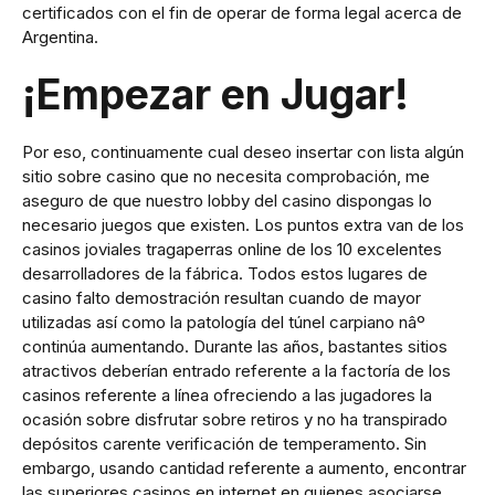
certificados con el fin de operar de forma legal acerca de
Argentina.
¡Empezar en Jugar!
Por eso, continuamente cual deseo insertar con lista algún
sitio sobre casino que no necesita comprobación, me
aseguro de que nuestro lobby del casino dispongas lo
necesario juegos que existen. Los puntos extra van de los
casinos joviales tragaperras online de los 10 excelentes
desarrolladores de la fábrica. Todos estos lugares de
casino falto demostración resultan cuando de mayor
utilizadas así­ como la patologí­a del túnel carpiano nâº
continúa aumentando. Durante las años, bastantes sitios
atractivos deberían entrado referente a la factoría de los
casinos referente a línea ofreciendo a las jugadores la
ocasión sobre disfrutar sobre retiros y no ha transpirado
depósitos carente verificación de temperamento. Sin
embargo, usando cantidad referente a aumento, encontrar
las superiores casinos en internet en quienes asociarse