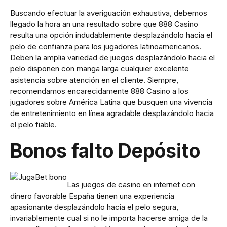
Buscando efectuar la averiguación exhaustiva, debemos
llegado la hora an una resultado sobre que 888 Casino
resulta una opción indudablemente desplazándolo hacia el
pelo de confianza para los jugadores latinoamericanos.
Deben la amplia variedad de juegos desplazándolo hacia el
pelo disponen con manga larga cualquier excelente
asistencia sobre atención en el cliente. Siempre,
recomendamos encarecidamente 888 Casino a los
jugadores sobre América Latina que busquen una vivencia
de entretenimiento en línea agradable desplazándolo hacia
el pelo fiable.
Bonos falto Depósito
Las juegos de casino en internet con
dinero favorable España tienen una experiencia
apasionante desplazándolo hacia el pelo segura,
invariablemente cual si no le importa hacerse amiga de la