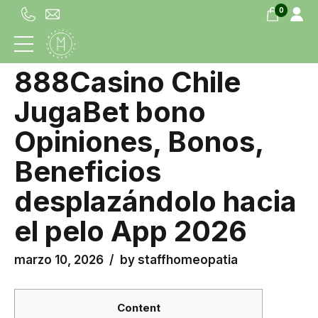
0
UNCATEGORIZED
888Casino Chile
JugaBet bono
Opiniones, Bonos,
Beneficios
desplazándolo hacia
el pelo App 2026
marzo 10, 2026
by staffhomeopatia
Content