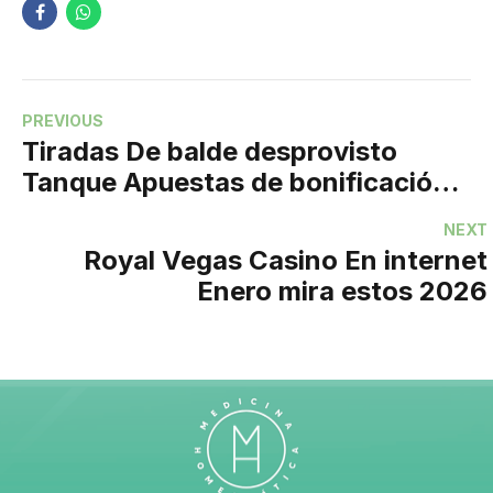
PREVIOUS
Tiradas De balde desprovisto
Tanque Apuestas de bonificación
PlayFortuna Casinos acerca de
NEXT
Línea sobre De cualquier parte del
Royal Vegas Casino En internet
mundo
Enero mira estos 2026