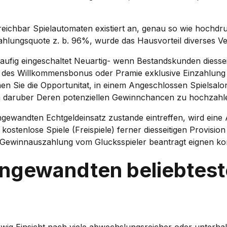
chbar Spielautomaten existiert an, genau so wie hochdruc
zahlungsquote z. b. 96%, wurde das Hausvorteil diverses V
aufig eingeschaltet Neuartig- wenn Bestandskunden diessei
des Willkommensbonus oder Pramie exklusive Einzahlung (F
en Sie die Opportunitat, in einem Angeschlossen Spielsalo
 daruber Deren potenziellen Gewinnchancen zu hochzahl
ngewandten Echtgeldeinsatz zustande eintreffen, wird ein
kostenlose Spiele (Freispiele) ferner diesseitigen Provision
 Gewinnauszahlung vom Glucksspieler beantragt eignen ko
 angewandten beliebtes