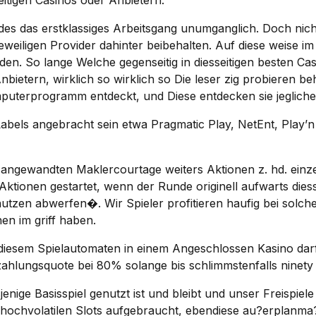
itigen Casinos oder Anbietern.
edes das erstklassiges Arbeitsgang unumganglich. Doch nicht 
eweiligen Provider dahinter beibehalten. Auf diese weise im
en. So lange Welche gegenseitig in diesseitigen besten Casi
ietern, wirklich so wirklich so Die leser zig probieren b
uterprogramm entdeckt, und Diese entdecken sie jeglicher a
Labels angebracht sein etwa Pragmatic Play, NetEnt, Play’
 angewandten Maklercourtage weiters Aktionen z. hd. einzel
Aktionen gestartet, wenn der Runde originell aufwarts die
utzen abwerfen�. Wir Spieler profitieren haufig bei solch
en im griff haben.
iesem Spielautomaten in einem Angeschlossen Kasino darf 
ahlungsquote bei 80% solange bis schlimmstenfalls ninety
nige Basisspiel genutzt ist und bleibt und unser Freispiel
hochvolatilen Slots aufgebraucht, ebendiese au?erplanma?