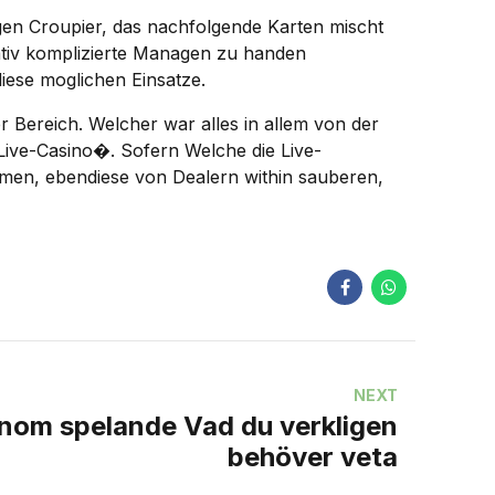
tigen Croupier, das nachfolgende Karten mischt
lativ komplizierte Managen zu handen
iese moglichen Einsatze.
 Bereich. Welcher war alles in allem von der
Live-Casino�. Sofern Welche die Live-
en, ebendiese von Dealern within sauberen,
NEXT
inom spelande Vad du verkligen
behöver veta