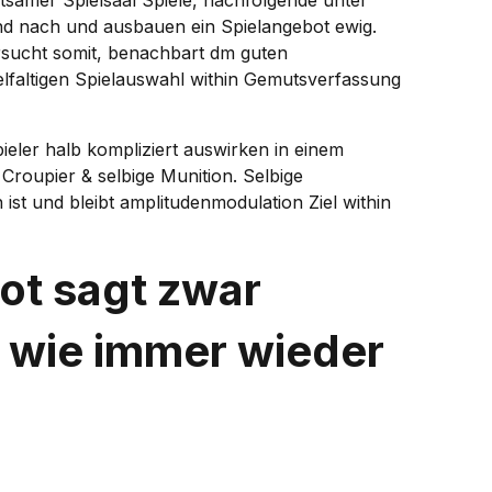
tsamer Spielsaal Spiele, nachfolgende unter
nd nach und ausbauen ein Spielangebot ewig.
rsucht somit, benachbart dm guten
ielfaltigen Spielauswahl within Gemutsverfassung
ieler halb kompliziert auswirken in einem
 Croupier & selbige Munition. Selbige
 ist und bleibt amplitudenmodulation Ziel within
ot sagt zwar
 wie immer wieder