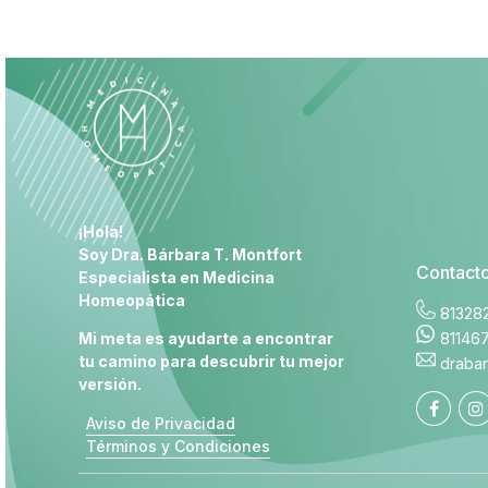
¡Hola!
Soy Dra. Bárbara T. Montfort
Contact
Especialista en
Medicina
Homeopática
81328
Mi meta es ayudarte a encontrar
81146
tu camino para descubrir tu mejor
draba
versión.
Aviso de Privacidad
Términos y Condiciones