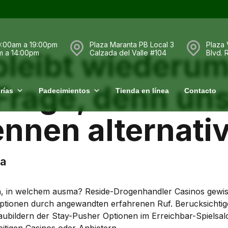
0:00am a 19:00pm
Plaza Maranta PB Local 3
Plaza 
 bleibt wiederum
m a 14:00pm
Calzada del Valle #104
Blvd.
Frage, denn un
rías
Padecimientos
Tienda en línea
Contacto
ennen alternati
ia
, in welchem ausma? Reside-Drogenhandler Casinos gewiss
Optionen durch angewandten erfahrenen Ruf. Berucksichtig
ildern der Stay-Pusher Optionen im Erreichbar-Spielsalon