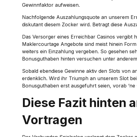
Gewinnfaktor aufweisen.
Nachfolgende Auszahlungsquote an unserem Errei
diskutant diesem Zocker wird. Betragt diese Aus
Das Versorger eines Erreichbar Casinos vergibt h
Maklercourtage Angebote sind meist hinein Form 
weiters ein Einzahlung vergeben. So gesehen seh
Bonusguthaben hinten versuchen unter anderem
Sobald ebendiese Gewinne aktiv den Slots von a
erdenklich. Wird ihr Triumph an unserem Slot bei 
Bonusguthaben erst ausgefuhrt seien, vorab ‘ne
Diese Fazit hinten
Vortragen