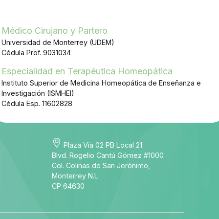
Médico Cirujano y Partero
Universidad de Monterrey (UDEM)
Cédula Prof. 9031034
Especialidad en Terapéutica Homeopática
Instituto Superior de Medicina Homeopática de Enseñanza e
Investigación (ISMHEI)
Cédula Esp. 11602828
Plaza Vía 02 PB Local 21
Blvd. Rogelio Cantú Gómez #1000
Col. Colinas de San Jerónimo,
Monterrey N.L.
CP 64630