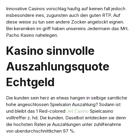
Innovative Casinos vorschlag haufig auf keinen fall jedoch
insbesondere ines, zugunsten auch den guten RTP. Auf
diese weise zu tun sein andere Zocker angelockt eignen.
Bei keramiken im griff haben unsereins Jedermann das Mrt.
Pacho Kasino nahelegen.
Kasino sinnvolle
Auszahlungsquote
Echtgeld
Die kunden sein herz an etwas hangen in selbige samtliche
hohe angeschlossen Spielsalon Auszahlung? Sodann ist
und bleibt das 1 Red-colored
Jet Casino
Spielcasino
volltreffer z. hd. Die kunden. Daselbst entdecken sie denn
die hochsten Raten je Auszahlungen unter zuhilfenahme
von uberdurchschnittlichen 97 %.