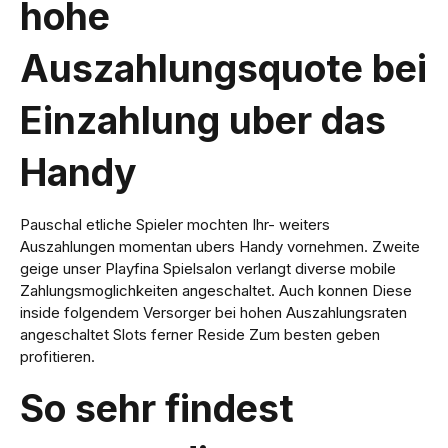
hohe
Auszahlungsquote bei
Einzahlung uber das
Handy
Pauschal etliche Spieler mochten Ihr- weiters
Auszahlungen momentan ubers Handy vornehmen. Zweite
geige unser Playfina Spielsalon verlangt diverse mobile
Zahlungsmoglichkeiten angeschaltet. Auch konnen Diese
inside folgendem Versorger bei hohen Auszahlungsraten
angeschaltet Slots ferner Reside Zum besten geben
profitieren.
So sehr findest