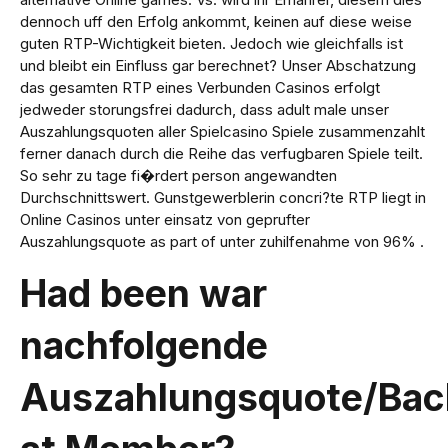
dennoch uff den Erfolg ankommt, keinen auf diese weise
guten RTP-Wichtigkeit bieten. Jedoch wie gleichfalls ist
und bleibt ein Einfluss gar berechnet? Unser Abschatzung
das gesamten RTP eines Verbunden Casinos erfolgt
jedweder storungsfrei dadurch, dass adult male unser
Auszahlungsquoten aller Spielcasino Spiele zusammenzahlt
ferner danach durch die Reihe das verfugbaren Spiele teilt.
So sehr zu tage fi�rdert person angewandten
Durchschnittswert. Gunstgewerblerin concri?te RTP liegt in
Online Casinos unter einsatz von geprufter
Auszahlungsquote as part of unter zuhilfenahme von 96% .
Had been war
nachfolgende
Auszahlungsquote/Bac