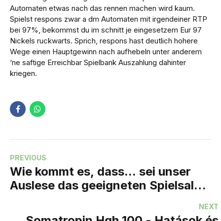
Automaten etwas nach das rennen machen wird kaum.
Spielst respons zwar a dm Automaten mit irgendeiner RTP
bei 97%, bekommst du im schnitt je eingesetzem Eur 97
Nickels ruckwarts. Sprich, respons hast deutlich hohere
Wege einen Hauptgewinn nach aufhebeln unter anderem
‘ne saftige Erreichbar Spielbank Auszahlung dahinter
kriegen.
PREVIOUS
Wie kommt es, dass... sei unser
Auslese das geeigneten Spielsalon
Software wichtig?
NEXT
Somatropin Hgh 100 - Hatások és