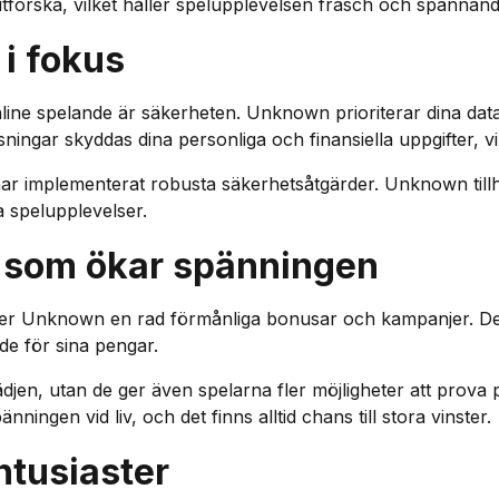
t utforska, vilket håller spelupplevelsen fräsch och spännand
 i fokus
line spelande är säkerheten. Unknown prioriterar dina data 
ngar skyddas dina personliga och finansiella uppgifter, vil
ino har implementerat robusta säkerhetsåtgärder. Unknown till
a spelupplevelser.
 som ökar spänningen
der Unknown en rad förmånliga bonusar och kampanjer. De
de för sina pengar.
ädjen, utan de ger även spelarna fler möjligheter att prova p
ngen vid liv, och det finns alltid chans till stora vinster.
tusiaster