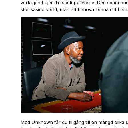
verkligen höjer din spelupplevelse. Den spännan
stor kasino värld, utan att behöva lämna ditt hem
Med Unknown får du tillgång till en mängd olika sp