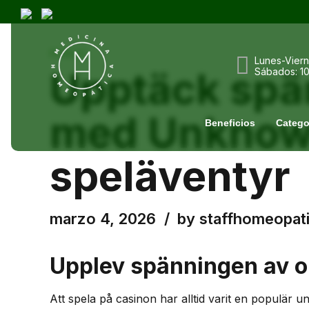
PUBLIC
Lunes-Viern
Upptäck spä
Sábados: 1
med Unknown 
Beneficios
Catego
speläventyr
marzo 4, 2026
by staffhomeopat
Upplev spänningen av o
Att spela på casinon har alltid varit en populär 