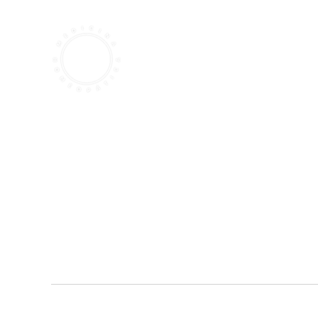
¡Hola!
Soy Dra. Bárbara T. Montfort
Contact
Especialista en
Medicina
Homeopática
8132821
Mi meta es ayudarte a encontrar
8114679
tu camino para descubrir tu mejor
drabarb
versión.
Aviso de Privacidad
Términos y Condiciones