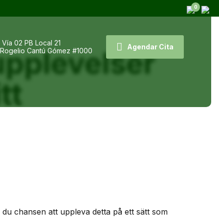
0
 Vía 02 PB Local 21
Agendar Cita
pplevelser
 Rogelio Cantú Gómez #1000
tt
 du chansen att uppleva detta på ett sätt som