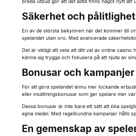
breda utbud gör att det alltid finns något nytt at
Säkerhet och pålitlighet
En av de största bekymren när det kommer till on
spelandet utan oro. Med avancerade säkerhetslösni
Det är viktigt att veta att ditt val av online cas
känna sig trygga och fokusera på att njuta av sin
Bonusar och kampanjer
För att göra spelandet ännu mer lockande erbju
eller insättningsbonusar som ger spelare mer vär
Dessa bonusar är inte bara ett sätt att öka spelgl
egna medel. Med regelbundna kampanjer hålls spänni
En gemenskap av spelen