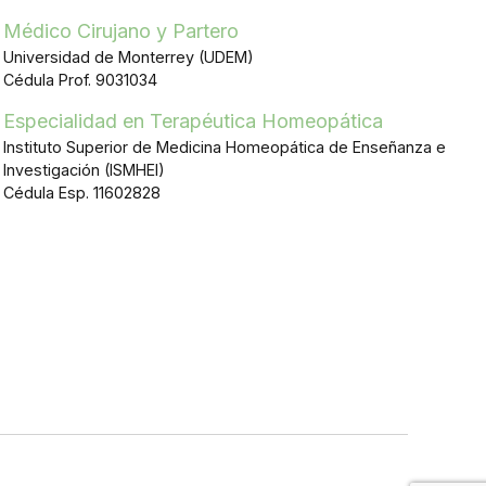
Médico Cirujano y Partero
Universidad de Monterrey (UDEM)
Cédula Prof. 9031034
Especialidad en Terapéutica Homeopática
Instituto Superior de Medicina Homeopática de Enseñanza e
Investigación (ISMHEI)
Cédula Esp. 11602828
Plaza Vía 02 PB Local 21
Blvd. Rogelio Cantú Gómez #1000
Col. Colinas de San Jerónimo,
Monterrey N.L.
CP 64630