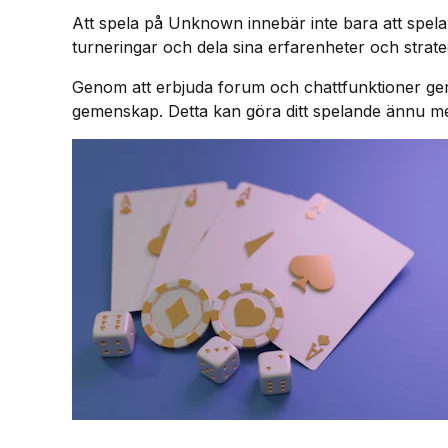
Att spela på Unknown innebär inte bara att spela
turneringar och dela sina erfarenheter och strat
Genom att erbjuda forum och chattfunktioner ger
gemenskap. Detta kan göra ditt spelande ännu mer