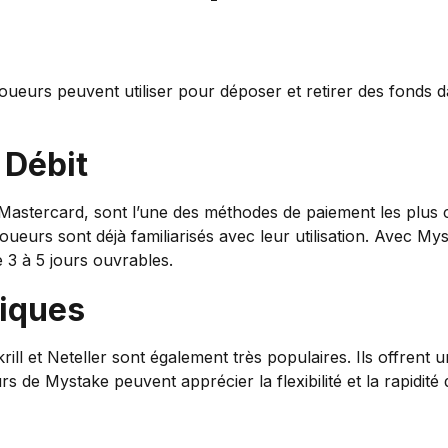
oueurs peuvent utiliser pour déposer et retirer des fonds dan
 Débit
et Mastercard, sont l’une des méthodes de paiement les plus
 joueurs sont déjà familiarisés avec leur utilisation. Avec My
e 3 à 5 jours ouvrables.
niques
ill et Neteller sont également très populaires. Ils offrent
rs de Mystake peuvent apprécier la flexibilité et la rapidité 