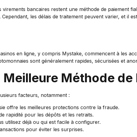
s virements bancaires restent une méthode de paiement fiab
 Cependant, les délais de traitement peuvent varier, et il est
asinos en ligne, y compris Mystake, commencent à les a
yptomonnaies sont généralement rapides, sécurisées et anony
 Meilleure Méthode de
usieurs facteurs, notamment :
 offre les meilleures protections contre la fraude.
rapidité pour les dépôts et les retraits.
tilisez déjà ou qui est facile à configurer.
ransactions pour éviter les surprises.