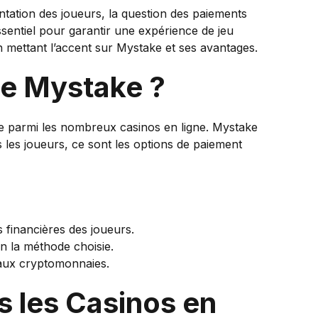
tation des joueurs, la question des paiements
essentiel pour garantir une expérience de jeu
en mettant l’accent sur Mystake et ses avantages.
me Mystake ?
ue parmi les nombreux casinos en ligne. Mystake
s les joueurs, ce sont les options de paiement
 financières des joueurs.
on la méthode choisie.
 aux cryptomonnaies.
 les Casinos en