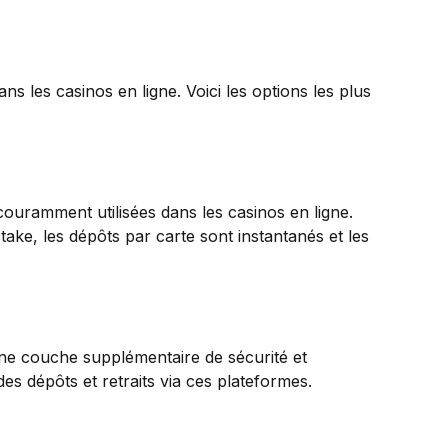
s les casinos en ligne. Voici les options les plus
 couramment utilisées dans les casinos en ligne.
stake, les dépôts par carte sont instantanés et les
 une couche supplémentaire de sécurité et
des dépôts et retraits via ces plateformes.