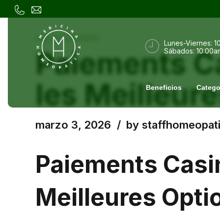
UNCATEGORIZED
Lunes-Viernes: 1
Paiements Ca
Sábados: 10:00a
les Meilleur
Beneficios
Catego
marzo 3, 2026
by staffhomeopat
Paiements Casin
Meilleures Opti