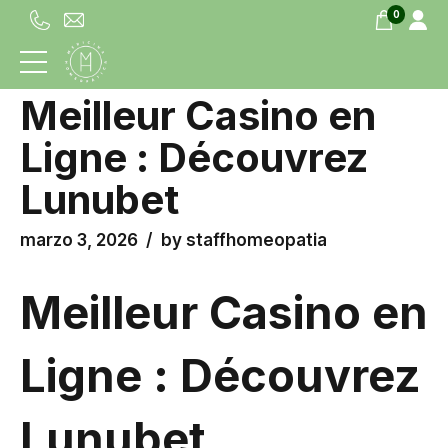
0
UNCATEGORIZED
Meilleur Casino en
Ligne : Découvrez
Lunubet
marzo 3, 2026
by staffhomeopatia
Meilleur Casino en
Ligne : Découvrez
Lunubet