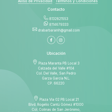
Aviso de Privacidad
Términos y Condiciones
Contacto
8132821553
8114679333
drabarbaramh@gmail.com
Ubicación
Plaza Maranta PB Local 3
Calzada del Valle #104
Col. Del Valle, San Pedro
Garza García N.L.
CP. 66220
Plaza Vía 02 PB Local 21
Blvd. Rogelio Cantú Gómez #1000
Col. Colinas de San Jerónimo,