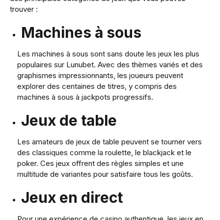
trouver :
Machines à sous
Les machines à sous sont sans doute les jeux les plus
populaires sur Lunubet. Avec des thèmes variés et des
graphismes impressionnants, les joueurs peuvent
explorer des centaines de titres, y compris des
machines à sous à jackpots progressifs.
Jeux de table
Les amateurs de jeux de table peuvent se tourner vers
des classiques comme la roulette, le blackjack et le
poker. Ces jeux offrent des règles simples et une
multitude de variantes pour satisfaire tous les goûts.
Jeux en direct
Pour une expérience de casino authentique, les jeux en