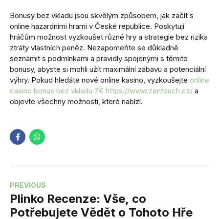
Bonusy bez vkladu jsou skvělým způsobem, jak začít s
online hazardními hrami v České republice. Poskytují
hráčům možnost vyzkoušet různé hry a strategie bez rizika
ztráty vlastních peněz. Nezapomeňte se důkladně
seznámit s podmínkami a pravidly spojenými s těmito
bonusy, abyste si mohli užít maximální zábavu a potenciální
výhry. Pokud hledáte nové online kasino, vyzkoušejte
online
casino bonus bez vkladu 7€ https://www.zentouch.cz/
a
objevte všechny možnosti, které nabízí.
PREVIOUS
Plinko Recenze: Vše, co
Potřebujete Vědět o Tohoto Hře