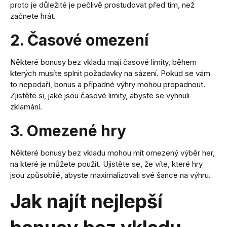
proto je důležité je pečlivě prostudovat před tím, než
začnete hrát.
2. Časové omezení
Některé bonusy bez vkladu mají časové limity, během
kterých musíte splnit požadavky na sázení. Pokud se vám
to nepodaří, bonus a případné výhry mohou propadnout.
Zjistěte si, jaké jsou časové limity, abyste se vyhnuli
zklamání.
3. Omezené hry
Některé bonusy bez vkladu mohou mít omezený výběr her,
na které je můžete použít. Ujistěte se, že víte, které hry
jsou způsobilé, abyste maximalizovali své šance na výhru.
Jak najít nejlepší