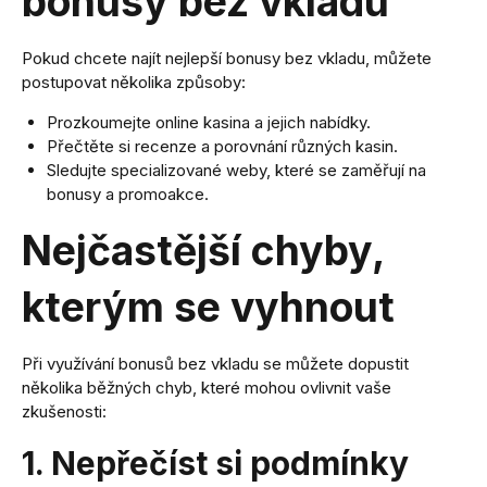
bonusy bez vkladu
Pokud chcete najít nejlepší bonusy bez vkladu, můžete
postupovat několika způsoby:
Prozkoumejte online kasina a jejich nabídky.
Přečtěte si recenze a porovnání různých kasin.
Sledujte specializované weby, které se zaměřují na
bonusy a promoakce.
Nejčastější chyby,
kterým se vyhnout
Při využívání bonusů bez vkladu se můžete dopustit
několika běžných chyb, které mohou ovlivnit vaše
zkušenosti:
1. Nepřečíst si podmínky