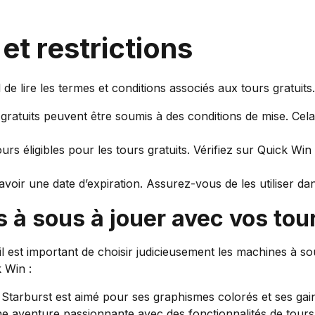
et restrictions
 de lire les termes et conditions associés aux tours gratui
gratuits peuvent être soumis à des conditions de mise. Cela
rs éligibles pour les tours gratuits. Vérifiez sur Quick Win
voir une date d’expiration. Assurez-vous de les utiliser dan
 à sous à jouer avec vos tour
l est important de choisir judicieusement les machines à sou
 Win :
Starburst est aimé pour ses graphismes colorés et ses gain
e aventure passionnante avec des fonctionnalités de tours