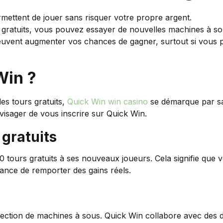
mettent de jouer sans risquer votre propre argent.
 gratuits, vous pouvez essayer de nouvelles machines à so
euvent augmenter vos chances de gagner, surtout si vous p
Win ?
es tours gratuits,
Quick Win win casino
se démarque par sa 
visager de vous inscrire sur Quick Win.
 gratuits
 tours gratuits à ses nouveaux joueurs. Cela signifie que 
hance de remporter des gains réels.
élection de machines à sous. Quick Win collabore avec des 