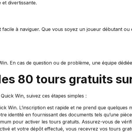
et divertissante.
f et facile à naviguer. Que vous soyez un joueur débutant 
k Win. En cas de question ou de problème, une équipe dédiée
es 80 tours gratuits su
r Quick Win, suivez ces étapes simples :
ck Win. L’inscription est rapide et ne prend que quelques m
re identité en fournissant des documents tels qu’une pièce d’
mum pour activer les tours gratuits. Assurez-vous de vérifie
tivé et votre dépôt effectué, vous recevrez vos tours grat