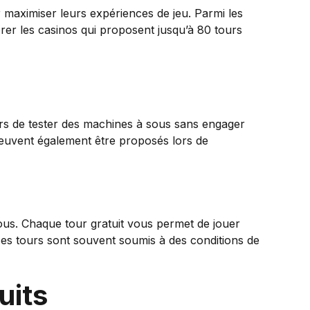
 maximiser leurs expériences de jeu. Parmi les
rer les casinos qui proposent jusqu’à 80 tours
eurs de tester des machines à sous sans engager
peuvent également être proposés lors de
sous. Chaque tour gratuit vous permet de jouer
à ces tours sont souvent soumis à des conditions de
uits