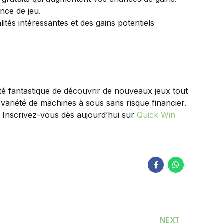
nce de jeu.
s intéressantes et des gains potentiels
té fantastique de découvrir de nouveaux jeux tout
variété de machines à sous sans risque financier.
r. Inscrivez-vous dès aujourd’hui sur
Quick Win
NEXT