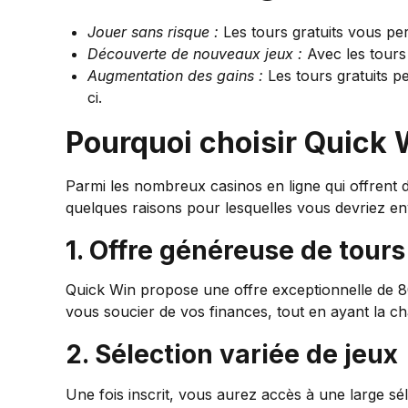
Jouer sans risque :
Les tours gratuits vous per
Découverte de nouveaux jeux :
Avec les tours
Augmentation des gains :
Les tours gratuits p
ci.
Pourquoi choisir Quick 
Parmi les nombreux casinos en ligne qui offrent d
quelques raisons pour lesquelles vous devriez en
1. Offre généreuse de tours
Quick Win propose une offre exceptionnelle de 80
vous soucier de vos finances, tout en ayant la c
2. Sélection variée de jeux
Une fois inscrit, vous aurez accès à une large s