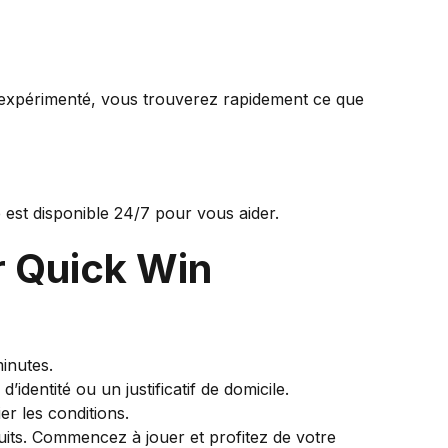
ou expérimenté, vous trouverez rapidement ce que
 est disponible 24/7 pour vous aider.
r Quick Win
inutes.
identité ou un justificatif de domicile.
r les conditions.
uits. Commencez à jouer et profitez de votre