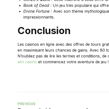
Book of Dead :
Un jeu très populaire qui offre
Divine Fortune :
Avec son thème mythologique, 
impressionnants.
Conclusion
Les casinos en ligne avec des offres de tours gr
en maximisant leurs chances de gains. Avec 80 tou
N’oubliez pas de lire les termes et conditions, d
win casino
et commencez votre aventure de jeu !
PREVIOUS