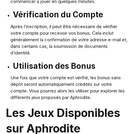
commencer à jouer en quelques minutes.
Vérification du Compte
Après l’inscription, il peut être nécessaire de vérifier
votre compte pour recevoir vos bonus. Cela inclut
généralement la confirmation de votre adresse e-mail et,
dans certains cas, la soumission de documents
d’identité.
Utilisation des Bonus
Une fois que votre compte est vérifié, les bonus sans
dépôt seront automatiquement crédités sur votre
compte. Vous pourrez alors les utiliser pour explorer les
différents jeux proposés par Aphrodite.
Les Jeux Disponibles
sur Aphrodite