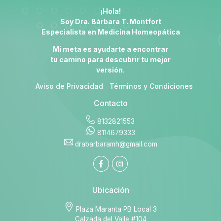
¡Hola!
Soy Dra. Bárbara T. Montfort
Especialista en
Medicina Homeopática
Mi meta es ayudarte a encontrar
tu camino para descubrir tu mejor
versión.
Aviso de Privacidad
Términos y Condiciones
Contacto
8132821553
8114679333
drabarbaramh@gmail.com
Ubicación
Plaza Maranta PB Local 3
Calzada del Valle #104