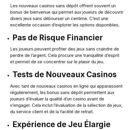
Les nouveaux casinos sans dépôt offrent souvent un
bonus de bienvenue qui permet aux joueurs de découvrir
divers jeux sans débourser un centime. C’est une
excellente occasion d’explorer les options disponibles.
Pas de Risque Financier
Les joueurs peuvent profiter des jeux sans craindre de
perdre de l’argent. Cela procure une tranquillité d’esprit
et permet de se concentrer sur le plaisir du jeu.
Tests de Nouveaux Casinos
Avec tant de nouveaux casinos en ligne qui apparaissent
régulièrement, les bonus sans dépôt permettent aux
joueurs d’évaluer la qualité d’un casino avant de
s’engager. Cela inclut l’évaluation de la sélection de jeux,
du service client et de la facilité de retrait.
Expérience de Jeu Élargie