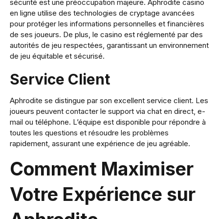
sécurité est une préoccupation majeure. Aphrodite casino
en ligne utilise des technologies de cryptage avancées
pour protéger les informations personnelles et financières
de ses joueurs. De plus, le casino est réglementé par des
autorités de jeu respectées, garantissant un environnement
de jeu équitable et sécurisé.
Service Client
Aphrodite se distingue par son excellent service client. Les
joueurs peuvent contacter le support via chat en direct, e-
mail ou téléphone. L’équipe est disponible pour répondre à
toutes les questions et résoudre les problèmes
rapidement, assurant une expérience de jeu agréable.
Comment Maximiser
Votre Expérience sur