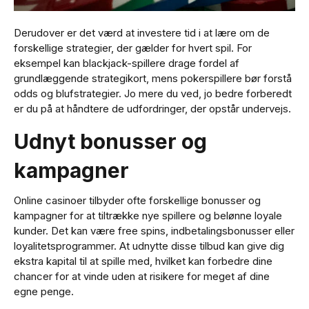
Derudover er det værd at investere tid i at lære om de
forskellige strategier, der gælder for hvert spil. For
eksempel kan blackjack-spillere drage fordel af
grundlæggende strategikort, mens pokerspillere bør forstå
odds og blufstrategier. Jo mere du ved, jo bedre forberedt
er du på at håndtere de udfordringer, der opstår undervejs.
Udnyt bonusser og
kampagner
Online casinoer tilbyder ofte forskellige bonusser og
kampagner for at tiltrække nye spillere og belønne loyale
kunder. Det kan være free spins, indbetalingsbonusser eller
loyalitetsprogrammer. At udnytte disse tilbud kan give dig
ekstra kapital til at spille med, hvilket kan forbedre dine
chancer for at vinde uden at risikere for meget af dine
egne penge.