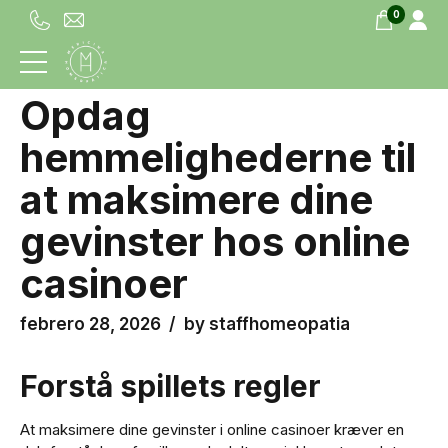
0
UNCATEGORIZED
Opdag
hemmelighederne til
at maksimere dine
gevinster hos online
casinoer
febrero 28, 2026
by staffhomeopatia
Forstå spillets regler
At maksimere dine gevinster i online casinoer kræver en