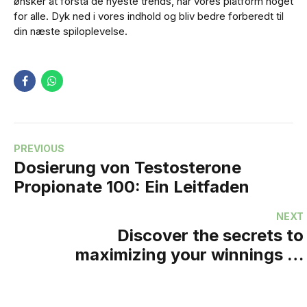
ønsker at forstå de nyeste trends, har vores platform noget
for alle. Dyk ned i vores indhold og bliv bedre forberedt til
din næste spiloplevelse.
PREVIOUS
Dosierung von Testosterone
Propionate 100: Ein Leitfaden
NEXT
Discover the secrets to
maximizing your winnings at
online casinos