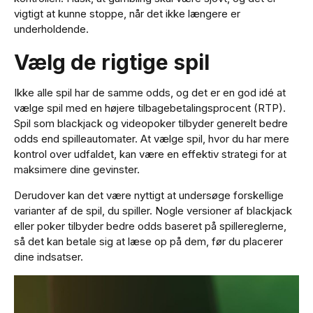
vigtigt at kunne stoppe, når det ikke længere er
underholdende.
Vælg de rigtige spil
Ikke alle spil har de samme odds, og det er en god idé at
vælge spil med en højere tilbagebetalingsprocent (RTP).
Spil som blackjack og videopoker tilbyder generelt bedre
odds end spilleautomater. At vælge spil, hvor du har mere
kontrol over udfaldet, kan være en effektiv strategi for at
maksimere dine gevinster.
Derudover kan det være nyttigt at undersøge forskellige
varianter af de spil, du spiller. Nogle versioner af blackjack
eller poker tilbyder bedre odds baseret på spillereglerne,
så det kan betale sig at læse op på dem, før du placerer
dine indsatser.