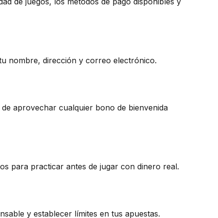
edad de juegos, los métodos de pago disponibles y
tu nombre, dirección y correo electrónico.
te de aprovechar cualquier bono de bienvenida
os para practicar antes de jugar con dinero real.
able y establecer límites en tus apuestas.