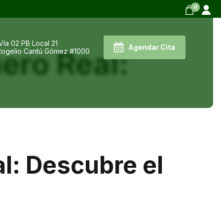
0
Vía 02 PB Local 21
Agendar Cita
ero Real:
 Rogelio Cantú Gómez #1000
al: Descubre el