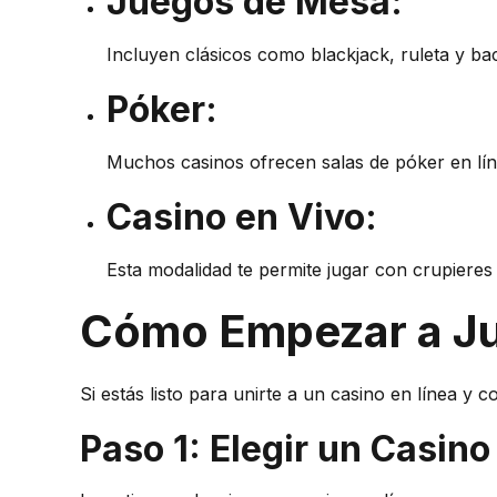
Juegos de Mesa:
Incluyen clásicos como blackjack, ruleta y bac
Póker:
Muchos casinos ofrecen salas de póker en lín
Casino en Vivo:
Esta modalidad te permite jugar con crupieres
Cómo Empezar a Jug
Si estás listo para unirte a un casino en línea y 
Paso 1: Elegir un Casino