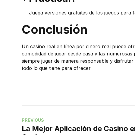
Juega versiones gratuitas de los juegos para fa
Conclusión
Un casino real en línea por dinero real puede of
comodidad de jugar desde casa y las numerosas 
siempre jugar de manera responsable y disfrutar 
todo lo que tiene para ofrecer.
PREVIOUS
La Mejor Aplicación de Casino 