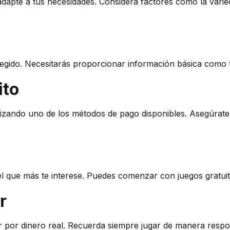
 adapte a tus necesidades. Considera factores como la vari
elegido. Necesitarás proporcionar información básica como 
ito
tilizando uno de los métodos de pago disponibles. Asegúra
e el que más te interese. Puedes comenzar con juegos gratuit
r
 por dinero real. Recuerda siempre jugar de manera respons