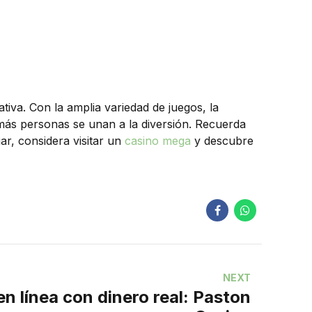
iva. Con la amplia variedad de juegos, la
más personas se unan a la diversión. Recuerda
ar, considera visitar un
casino mega
y descubre
NEXT
 línea con dinero real: Paston