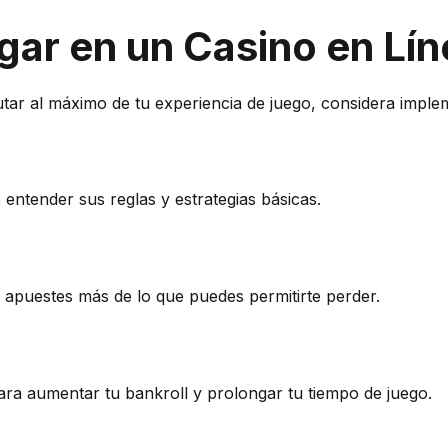
gar en un Casino en Lín
utar al máximo de tu experiencia de juego, considera imple
 entender sus reglas y estrategias básicas.
 apuestes más de lo que puedes permitirte perder.
ara aumentar tu bankroll y prolongar tu tiempo de juego.