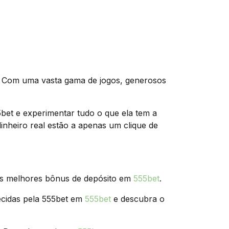
. Com uma vasta gama de jogos, generosos
bet e experimentar tudo o que ela tem a
dinheiro real estão a apenas um clique de
 os melhores bônus de depósito em
555bet
.
ecidas pela 555bet em
555bet
e descubra o