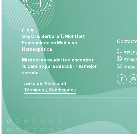
¡Hola!
Soy Dra. Bárbara T. Montfort
Contact
Especialista en
Medicina
Homeopática
81328
Mi meta es ayudarte a encontrar
81146
tu camino para descubrir tu mejor
draba
versión.
Aviso de Privacidad
Términos y Condiciones