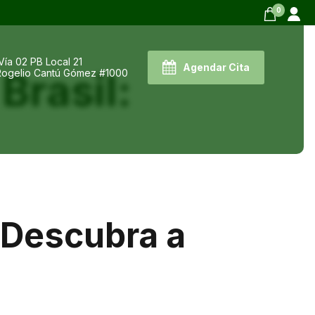
0
Vía 02 PB Local 21
Agendar Cita
Brasil:
 Rogelio Cantú Gómez #1000
 Descubra a