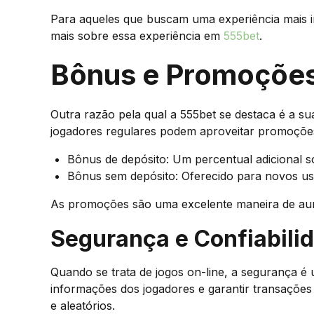
Para aqueles que buscam uma experiência mais i
mais sobre essa experiência em
555bet
.
Bônus e Promoçõe
Outra razão pela qual a 555bet se destaca é a s
jogadores regulares podem aproveitar promoções
Bônus de depósito: Um percentual adicional s
Bônus sem depósito: Oferecido para novos usuá
As promoções são uma excelente maneira de aum
Segurança e Confiabili
Quando se trata de jogos on-line, a segurança é 
informações dos jogadores e garantir transações
e aleatórios.