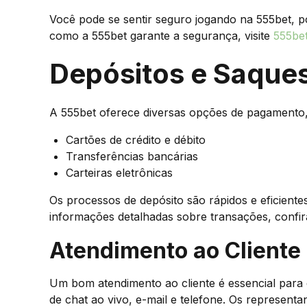
Você pode se sentir seguro jogando na 555bet, po
como a 555bet garante a segurança, visite
555be
Depósitos e Saque
A 555bet oferece diversas opções de pagamento, f
Cartões de crédito e débito
Transferências bancárias
Carteiras eletrônicas
Os processos de depósito são rápidos e eficien
informações detalhadas sobre transações, confi
Atendimento ao Cliente
Um bom atendimento ao cliente é essencial para q
de chat ao vivo, e-mail e telefone. Os represent