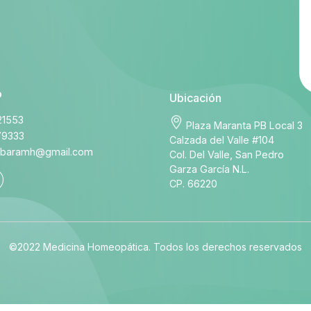
o
Ubicación
21553
Plaza Maranta PB Local 3
79333
Calzada del Valle #104
rbaramh@gmail.com
Col. Del Valle, San Pedro
Garza García N.L.
CP. 66220
©2022 Medicina Homeopática. Todos los derechos reservados