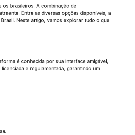
 os brasileiros. A combinação de
traente. Entre as diversas opções disponíveis, a
rasil. Neste artigo, vamos explorar tudo o que
aforma é conhecida por sua interface amigável,
é licenciada e regulamentada, garantindo um
sa.