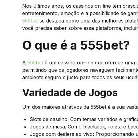
Nos últimos anos, os cassinos on-line têm cresc
entretenimento, emoção e a possibilidade de ganh
555bet
se destaca como uma das melhores platafo
você precisa saber sobre essa plataforma, inclu
O que é a 555bet?
A
555bet
é um cassino on-line que oferece uma a
permitindo que os jogadores naveguem facilmente
ambiente seguro e justo para todos os seus usuár
Variedade de Jogos
Um dos maiores atrativos da 555bet é a sua vast
Slots de cassino: Com temas variados e gráfic
Jogos de mesa: Como blackjack, roleta e bacc
Jogos com dealers ao vivo: Proporcionando um