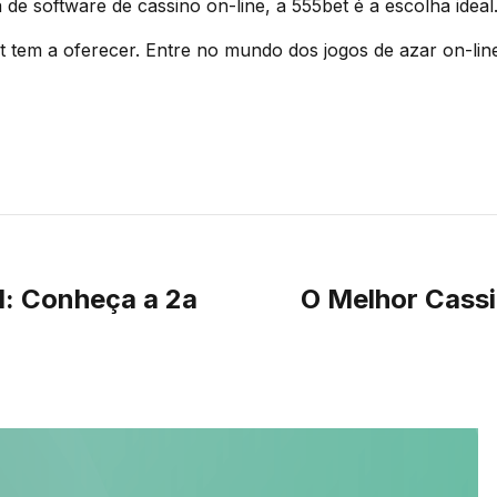
e software de cassino on-line, a 555bet é a escolha idea
 tem a oferecer. Entre no mundo dos jogos de azar on-lin
il: Conheça a 2a
O Melhor Cassi