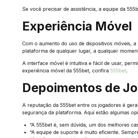
Se você precisar de assistência, a equipe da 555
Experiência Móvel
Com o aumento do uso de dispositivos móveis, a 
plataforma de qualquer lugar, a qualquer moment
A interface móvel é intuitiva e fácil de usar, pe
experiência móvel da 555bet, confira
555bet
.
Depoimentos de J
A reputação da 555bet entre os jogadores é geral
segurança da plataforma. Aqui estão algumas opi
“A 555bet é, sem dúvida, um dos melhores cassi
“A equipe de suporte é muito eficiente. Semp