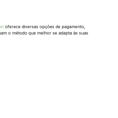
et
oferece diversas opções de pagamento,
colham o método que melhor se adapta às suas