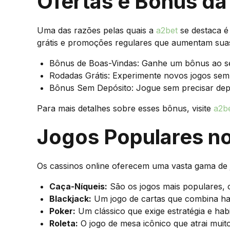
Ofertas e Bônus da
Uma das razões pelas quais a
a2bet
se destaca é
grátis e promoções regulares que aumentam suas 
Bônus de Boas-Vindas: Ganhe um bônus ao se 
Rodadas Grátis: Experimente novos jogos sem 
Bônus Sem Depósito: Jogue sem precisar depos
Para mais detalhes sobre esses bônus, visite
a2b
Jogos Populares no
Os cassinos online oferecem uma vasta gama de 
Caça-Níqueis:
São os jogos mais populares, c
Blackjack:
Um jogo de cartas que combina habi
Poker:
Um clássico que exige estratégia e habi
Roleta:
O jogo de mesa icônico que atrai muit