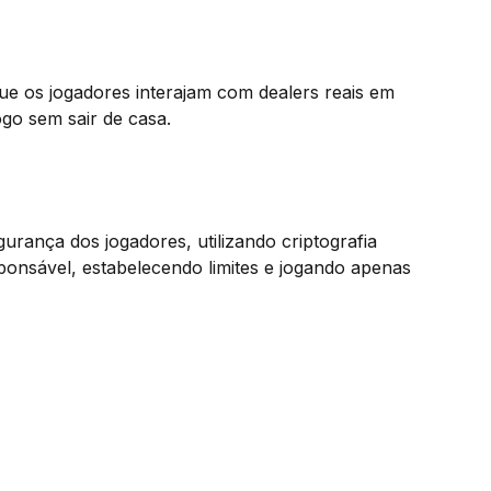
ue os jogadores interajam com dealers reais em
go sem sair de casa.
gurança dos jogadores, utilizando criptografia
ponsável, estabelecendo limites e jogando apenas