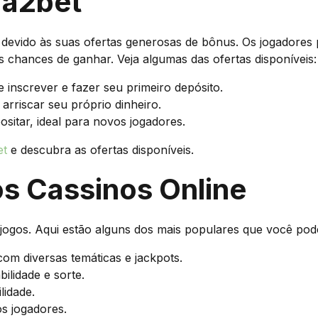
 a2bet
 devido às suas ofertas generosas de bônus. Os jogadores
chances de ganhar. Veja algumas das ofertas disponíveis:
inscrever e fazer seu primeiro depósito.
arriscar seu próprio dinheiro.
itar, ideal para novos jogadores.
et
e descubra as ofertas disponíveis.
s Cassinos Online
jogos. Aqui estão alguns dos mais populares que você po
om diversas temáticas e jackpots.
lidade e sorte.
lidade.
os jogadores.