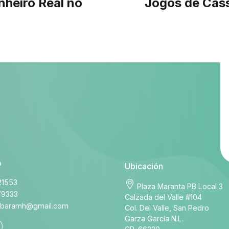
nheiro Real no
Jogos de Cass
o
Ubicación
21553
Plaza Maranta PB Local 3
79333
Calzada del Valle #104
rbaramh@gmail.com
Col. Del Valle, San Pedro
Garza García N.L.