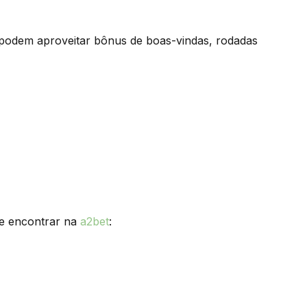
 podem aproveitar bônus de boas-vindas, rodadas
de encontrar na
a2bet
: