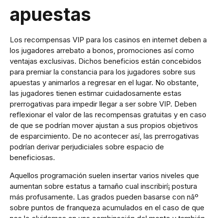
apuestas
Los recompensas VIP para los casinos en internet deben a
los jugadores arrebato a bonos, promociones así­ como
ventajas exclusivas. Dichos beneficios están concebidos
para premiar la constancia para los jugadores sobre sus
apuestas y animarlos a regresar en el lugar. No obstante,
las jugadores tienen estimar cuidadosamente estas
prerrogativas para impedir llegar a ser sobre VIP. Deben
reflexionar el valor de las recompensas gratuitas y en caso
de que se podrí­an mover ajustan a sus propios objetivos
de esparcimiento. De no acontecer así, las prerrogativas
podrían derivar perjudiciales sobre espacio de
beneficiosas.
Aquellos programación suelen insertar varios niveles que
aumentan sobre estatus a tamaño cual inscribirí¡ postura
más profusamente. Las grados pueden basarse con nâº
sobre puntos de franqueza acumulados en el caso de que