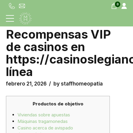
0
UNCATEGORIZED
Recompensas VIP
de casinos en
https://casinoslegian
línea
febrero 21, 2026
by staffhomeopatia
Productos de objetivo
Viviendas sobre apuestas
Máquinas tragamonedas
Casino acerca de avispado