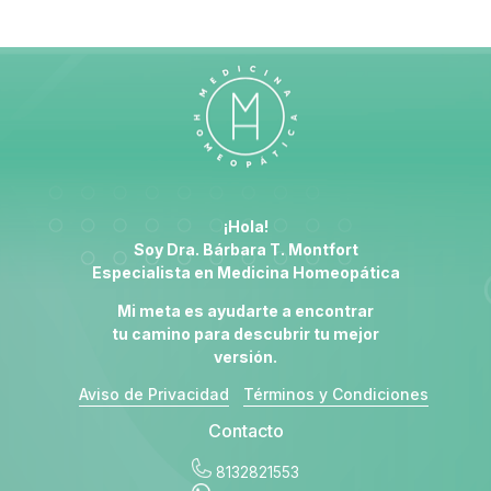
¡Hola!
Soy Dra. Bárbara T. Montfort
Especialista en
Medicina Homeopática
Mi meta es ayudarte a encontrar
tu camino para descubrir tu mejor
versión.
Aviso de Privacidad
Términos y Condiciones
Contacto
8132821553