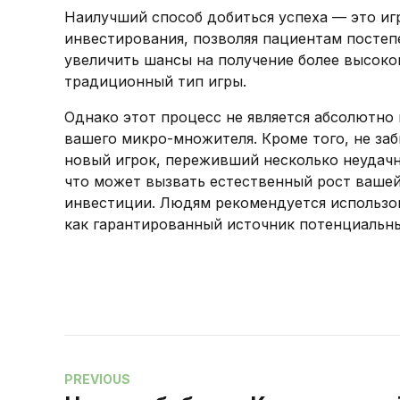
Наилучший способ добиться успеха — это иг
инвестирования, позволяя пациентам постеп
увеличить шансы на получение более высоког
традиционный тип игры.
Однако этот процесс не является абсолютно
вашего микро-множителя. Кроме того, не заб
новый игрок, переживший несколько неудачны
что может вызвать естественный рост вашей
инвестиции. Людям рекомендуется использов
как гарантированный источник потенциальн
PREVIOUS