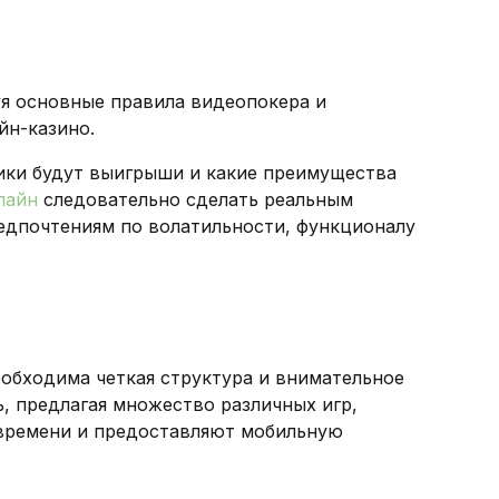
уя основные правила видеопокера и
йн-казино.
лики будут выигрыши и какие преимущества
лайн
следовательно сделать реальным
редпочтениям по волатильности, функционалу
необходима четкая структура и внимательное
, предлагая множество различных игр,
 времени и предоставляют мобильную