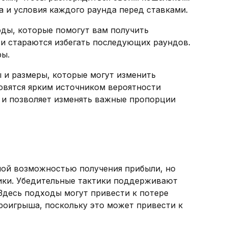
а и условия каждого раунда перед ставками.
оды, которые помогут вам получить
 и стараются избегать последующих раундов.
ры.
 и размеры, которые могут изменить
новятся ярким источником вероятности
 и позволяет изменять важные пропорции
ной возможностью получения прибыли, но
ики. Убедительные тактики поддерживают
Здесь подходы могут привести к потере
роигрыша, поскольку это может привести к