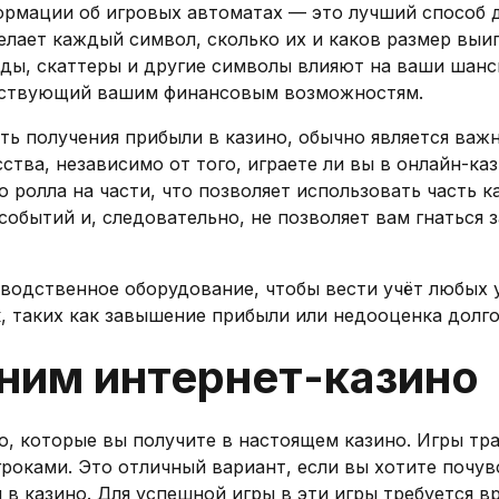
ормации об игровых автоматах — это лучший способ 
делает каждый символ, сколько их и каков размер выи
йлды, скаттеры и другие символы влияют на ваши шанс
ветствующий вашим финансовым возможностям.
ь получения прибыли в казино, обычно является ва
тва, независимо от того, играете ли вы в онлайн-каз
о ролла на части, что позволяет использовать часть 
событий и, следовательно, не позволяет вам гнаться 
зводственное оборудование, чтобы вести учёт любых 
 таких как завышение прибыли или недооценка долго
ним интернет-казино
но, которые вы получите в настоящем казино. Игры т
гроками. Это отличный вариант, если вы хотите почув
 в казино. Для успешной игры в эти игры требуется 