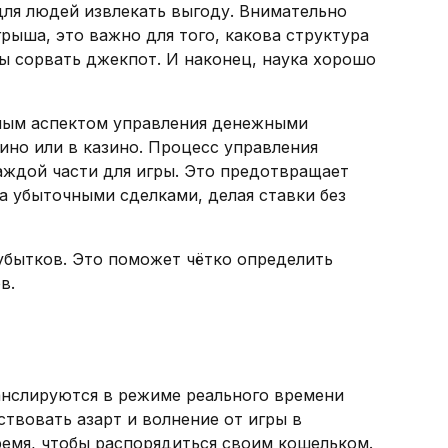
для людей извлекать выгоду. Внимательно
грыша, это важно для того, какова структура
ы сорвать джекпот. И наконец, наука хорошо
жным аспектом управления денежными
ино или в казино. Процесс управления
каждой части для игры. Это предотвращает
за убыточными сделками, делая ставки без
убытков. Это поможет чётко определить
в.
ранслируются в режиме реального времени
ствовать азарт и волнение от игры в
время, чтобы распорядиться своим кошельком.