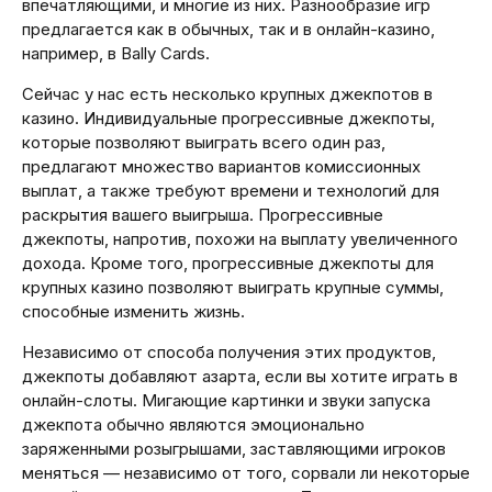
впечатляющими, и многие из них. Разнообразие игр
предлагается как в обычных, так и в онлайн-казино,
например, в Bally Cards.
Сейчас у нас есть несколько крупных джекпотов в
казино. Индивидуальные прогрессивные джекпоты,
которые позволяют выиграть всего один раз,
предлагают множество вариантов комиссионных
выплат, а также требуют времени и технологий для
раскрытия вашего выигрыша. Прогрессивные
джекпоты, напротив, похожи на выплату увеличенного
дохода. Кроме того, прогрессивные джекпоты для
крупных казино позволяют выиграть крупные суммы,
способные изменить жизнь.
Независимо от способа получения этих продуктов,
джекпоты добавляют азарта, если вы хотите играть в
онлайн-слоты. Мигающие картинки и звуки запуска
джекпота обычно являются эмоционально
заряженными розыгрышами, заставляющими игроков
меняться — независимо от того, сорвали ли некоторые