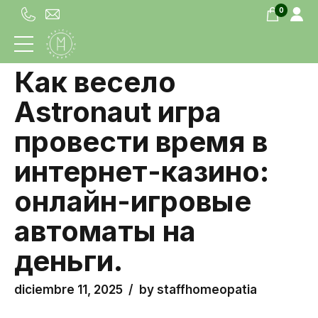
0
UNCATEGORIZED
Как весело
Astronaut игра
провести время в
интернет-казино:
онлайн-игровые
автоматы на
деньги.
diciembre 11, 2025
by staffhomeopatia