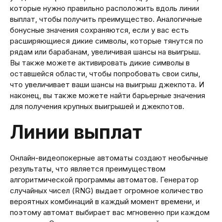
которые нужно правильно расположить вдоль линии
выплат, чтобы получить преимущество. Аналогичные
бонусные значения сохраняются, если у вас есть
расширяющиеся дикие символы, которые тянутся по
рядам или барабанам, увеличивая шансы на выигрыш.
Вы также можете активировать дикие символы в
оставшейся области, чтобы попробовать свои силы,
что увеличивает ваши шансы на выигрыш джекпота. И
наконец, вы также можете найти барьерные значения
для получения крупных выигрышей и джекпотов.
Линии выплат
Онлайн-видеопокерные автоматы создают необычные
результаты, что является преимуществом
алгоритмической программы автоматов. Генератор
случайных чисел (RNG) выдает огромное количество
вероятных комбинаций в каждый момент времени, и
поэтому автомат выбирает вас мгновенно при каждом